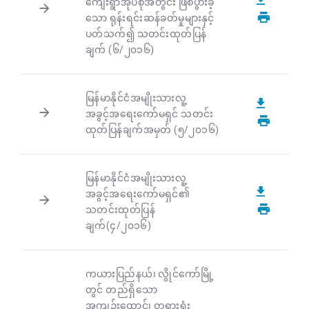
ကျေးရွာအုပ်စုအတွင်း ဖြစ်ပွားခဲ့
သော ရုန်းရင်းဆန်ခတ်မှုများနှင့်
ပတ်သက်၍ သတင်းထုတ်ပြန်
ချက် (၆/၂၀၁၆)
မြန်မာနိုင်ငံအမျိုးသားလူ့
အခွင့်အရေးကော်မရှင် သတင်း
ထုတ်ပြန်ချက်အမှတ် (၅/၂၀၁၆)
မြန်မာနိုင်ငံအမျိုးသားလူ့
အခွင့်အရေးကော်မရှင်၏
သတင်းထုတ်ပြန်
ချက်(၄/၂၀၁၆)
ကယားပြည်နယ်၊ လွိုင်ကော်မြို့
တွင် တည်ရှိသော
အကျဉ်းထောင်၊ တရားရုံး