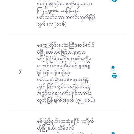
စောင့်ရှောက်ရေးစခန်းများအား
ကြည့်ရှုစစ်ဆေးခြင်းနှင့်
ပတ်သက်သော သတင်းထုတ်ပြန်
ချက် (၈/၂၀၁၆)
မကွေးတိုင်းဒေသကြီး၊ဆင်ပေါင်
ဝဲမြို့နယ်တွင်ဖြစ်ပွားခဲ့သော
ခင်ပွန်းဖြစ်သူနှင့်ယောက်မတို့မှ
အတင်း အဓမ္မကိုယ်ဝန်ဖျက်ချ
ခိုင်းခြင်းဖြစ်စဉ်နှင့်
ပတ်သက်၍သတင်းထုတ်ပြန်
ချက် မြန်မာနိုင်ငံအမျိုးသားလူ့
အခွင့်အရေးကော်မရှင်သတင်း
ထုတ်ပြန်ချက်အမှတ် (၇/၂၀၁၆)
မွန်ပြည်နယ်၊ သထုံခရိုင်၊ ကျိုက်
ထိုမြို့နယ်၊ သိမ်ဇရပ်