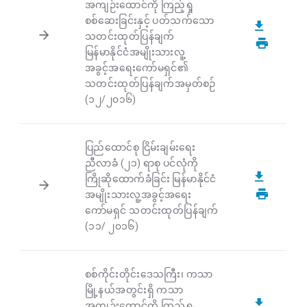
အကျဉ်းထောင်ကို ကြည့်ရှု
စစ်ဆေးခြင်းနှင့် ပတ်သက်သော
သတင်းထုတ်ပြန်ချက်
မြန်မာနိုင်ငံအမျိုးသားလူ့
အခွင့်အရေးကော်မရှင်၏
သတင်းထုတ်ပြန်ချက်အမှတ်စဉ်
(၁၂/၂၀၁၆)
ပြည်ထောင်စု ငြိမ်းချမ်းရေး
ညီလာခံ (၂၁) ရာစု ပင်လုံကို
ကြိုဆိုထောက်ခံခြင်း မြန်မာနိုင်ငံ
အမျိုးသားလူ့အခွင့်အရေး
ကော်မရှင် သတင်းထုတ်ပြန်ချက်
(၁၁/ ၂၀၁၆)
စစ်ကိုင်းတိုင်းဒေသကြီး၊ ကသာ
မြို့နယ်အတွင်းရှိ ကသာ
အကျဉ်းထောင်ကို ကြည့်ရှု