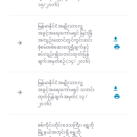
၁၅/၂၀၁၆)
မြန်မာနိုင်ငံအမျိုးသားလူ့
အခွင့်အရေးကော်မရှင် မြင်းခြံ
အကျဉ်းထောင်တွင်ကွင်းဆင်း
စုံစမ်းစစ်ဆေးတွေ့ရှိချက်နှင့်
စပ်လျဉ်း၍သတင်းထုတ်ပြန်
ချက်အမှတ်စဉ် (၁၄/ ၂၀၁၆)
မြန်မာနိုင်ငံအမျိုးသားလူ့
အခွင့်အရေးကော်မရှင် သတင်း
ထုတ်ပြန်ချက်အမှတ်( ၁၃ /
၂၀၁၆)
စစ်ကိုင်းတိုင်းဒေသကြီး၊ ရွှေဘို
မြို့နယ်အတွင်းရှိ ရွှေဘို