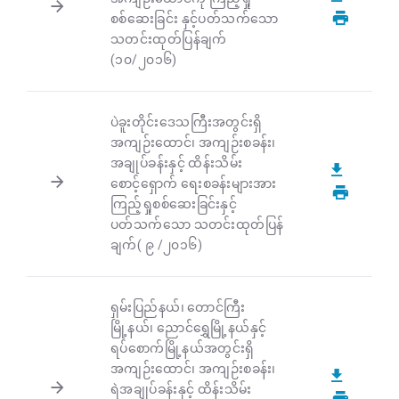
စစ်ဆေးခြင်း နှင့်ပတ်သက်သော
သတင်းထုတ်ပြန်ချက်
(၁၀/၂၀၁၆)
ပဲခူးတိုင်းဒေသကြီးအတွင်းရှိ
အကျဉ်းထောင်၊ အကျဉ်းစခန်း၊
အချုပ်ခန်းနှင့် ထိန်းသိမ်း
စောင့်ရှောက် ရေးစခန်းများအား
ကြည့်ရှုစစ်ဆေးခြင်းနှင့်
ပတ်သက်သော သတင်းထုတ်ပြန်
ချက်( ၉ /၂၀၁၆)
ရှမ်းပြည်နယ်၊ တောင်ကြီး
မြို့နယ်၊ ညောင်ရွှေမြို့နယ်နှင့်
ရပ်စောက်မြို့နယ်အတွင်းရှိ
အကျဉ်းထောင်၊ အကျဉ်းစခန်း၊
ရဲအချုပ်ခန်းနှင့် ထိန်းသိမ်း