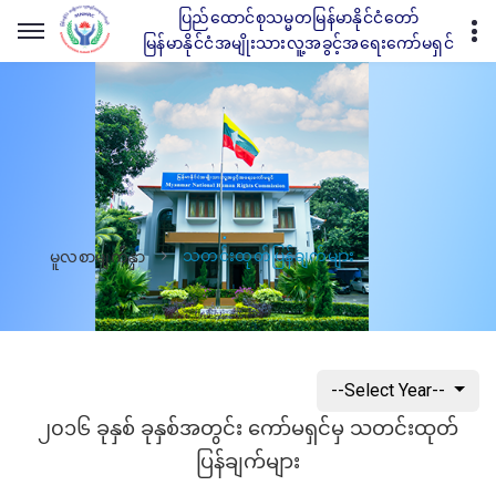
ပြည်ထောင်စုသမ္မတမြန်မာနိုင်ငံတော်
မြန်မာနိုင်ငံအမျိုးသားလူ့အခွင့်အရေးကော်မရှင်
သတင်းထုတ်ပြန်ချက်များ
မူလစာမျက်နှာ
--Select Year--
၂၀၁၆ ခုနှစ် ခုနှစ်အတွင်း ကော်မရှင်မှ သတင်းထုတ်
ပြန်ချက်များ