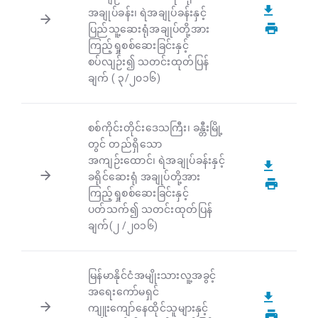
အချုပ်ခန်း၊ ရဲအချုပ်ခန်းနှင့်
ပြည်သူ့ဆေးရုံအချုပ်တို့အား
ကြည့်ရှုစစ်ဆေးခြင်းနှင့်
စပ်လျဉ်း၍ သတင်းထုတ်ပြန်
ချက် ( ၃/၂၀၁၆)
စစ်ကိုင်းတိုင်းဒေသကြီး၊ ခန္တီးမြို့
တွင် တည်ရှိသော
အကျဉ်းထောင်၊ ရဲအချုပ်ခန်းနှင့်
ခရိုင်ဆေးရုံ အချုပ်တို့အား
ကြည့်ရှုစစ်ဆေးခြင်းနှင့်
ပတ်သက်၍ သတင်းထုတ်ပြန်
ချက်(၂ /၂၀၁၆)
မြန်မာနိုင်ငံအမျိုးသားလူ့အခွင့်
အရေးကော်မရှင်
ကျူးကျော်နေထိုင်သူများနှင့်