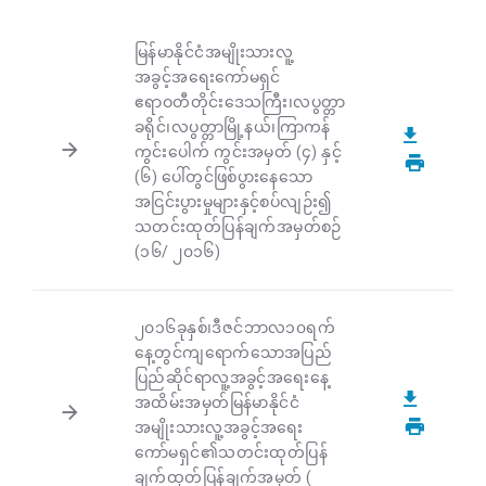
မြန်မာနိုင်ငံအမျိုးသားလူ့
အခွင့်အရေးကော်မရှင်
ဧရာဝတီတိုင်းဒေသကြီး၊လပွတ္တာ
ခရိုင်၊လပွတ္တာမြို့နယ်၊ကြာကန်
ကွင်းပေါက် ကွင်းအမှတ် (၄) နှင့်
(၆) ပေါ်တွင်ဖြစ်ပွားနေသော
အငြင်းပွားမှုများနှင့်စပ်လျဉ်း၍
သတင်းထုတ်ပြန်ချက်အမှတ်စဉ်
(၁၆/ ၂၀၁၆)
၂၀၁၆ခုနှစ်၊ဒီဇင်ဘာလ၁၀ရက်
နေ့တွင်ကျရောက်သောအပြည်
ပြည်ဆိုင်ရာလူ့အခွင့်အရေးနေ့
အထိမ်းအမှတ်မြန်မာနိုင်ငံ
အမျိုးသားလူ့အခွင့်အရေး
ကော်မရှင်၏သတင်းထုတ်ပြန်
ချက်ထုတ်ပြန်ချက်အမှတ် (