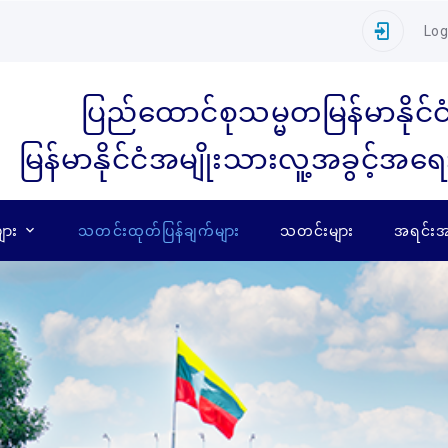
Log
ပြည်ထောင်စုသမ္မတမြန်မာနိုင်င
မြန်မာနိုင်ငံအမျိုးသားလူ့အခွင့်အရ
ျား
သတင်းထုတ်ပြန်ချက်များ
သတင်းများ
အရင်းအမ