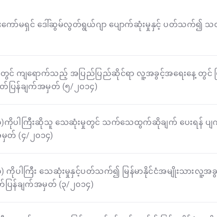
ရေးကော်မရှင် ဒေါ်ဆွမ်လွတ်ရွယ်ဂျာ ပျောက်ဆုံးမှုနှင့် ပတ်သက်၍
ွင် ကျရောက်သည့် အပြည်ပြည်ဆိုင်ရာ လူ့အခွင့်အရေးနေ့ တွင် မြန်
တ်ပြန်ချက်အမှတ် (၅/၂၀၁၄)
င်(ခ)ကိုပါကြီးဆိုသူ သေဆုံးမှုတွင် သက်သေထွက်ဆိုချက် ပေးရန် ပျက
ှတ် (၄/၂၀၁၄)
်(ခ) ကိုပါကြီး သေဆုံးမှုနှင့်ပတ်သက်၍ မြန်မာနိုင်ငံအမျိုးသားလူ့အ
တ်ပြန်ချက်အမှတ် (၃/၂၀၁၄)