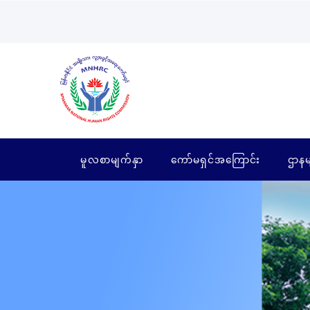
မူလစာမျက်နှာ
ကော်မရှင်အကြောင်း
ဌာနမ