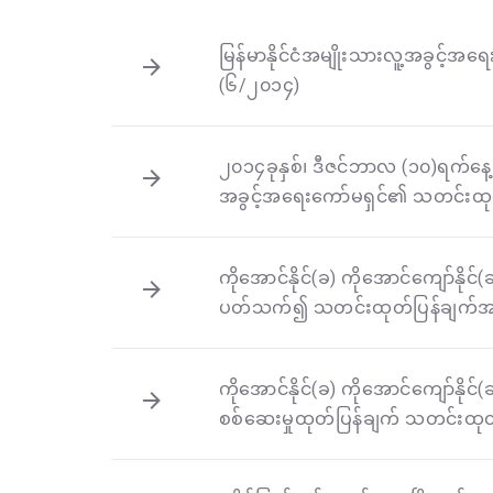
မြန်မာနိုင်ငံအမျိုးသားလူ့အခွင့်အ
(၆/၂၀၁၄)
၂၀၁၄ခုနှစ်၊ ဒီဇင်ဘာလ (၁၀)ရက်နေ့တ
အခွင့်အရေးကော်မရှင်၏ သတင်းထု
ကိုအောင်နိုင်(ခ) ကိုအောင်ကျော်နို
ပတ်သက်၍ သတင်းထုတ်ပြန်ချက်အမ
ကိုအောင်နိုင်(ခ) ကိုအောင်ကျော်နိုင
စစ်ဆေးမှုထုတ်ပြန်ချက် သတင်းထု