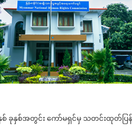
ှစ် ခုနှစ်အတွင်း ကော်မရှင်မှ သတင်းထုတ်ပြန