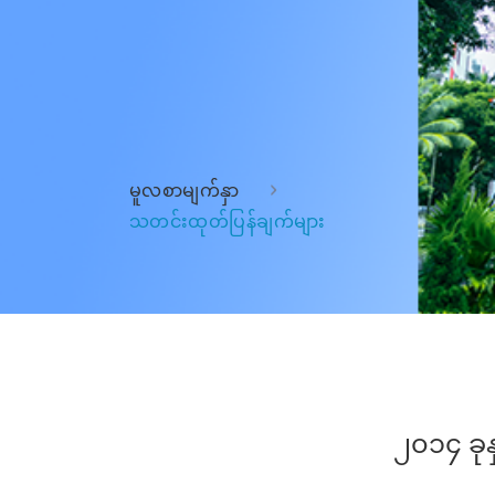
မူလစာမျက်နှာ
သတင်းထုတ်ပြန်ချက်များ
၂၀၁၄ ခုန