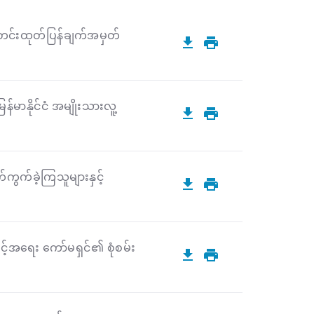
 သတင်းထုတ်ပြန်ချက်အမှတ်
မာနိုင်ငံ အမျိုးသားလူ့
်ကွက်ခဲ့ကြသူများနှင့်
ခွင့်အရေး ကော်မရှင်၏ စုံစမ်း