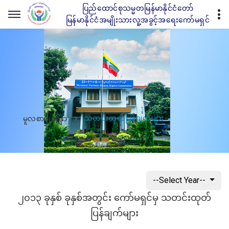
ပြည်ထောင်စုသမ္မတမြန်မာနိုင်ငံတော်
မြန်မာနိုင်ငံအမျိုးသားလူ့အခွင့်အရေးကော်မရှင်
သတင်းထုတ်ပြန်ချက်များ
မူလစာမျက်နှာ
--Select Year--
၂၀၁၃ ခုနှစ် ခုနှစ်အတွင်း ကော်မရှင်မှ သတင်းထုတ်
ပြန်ချက်များ