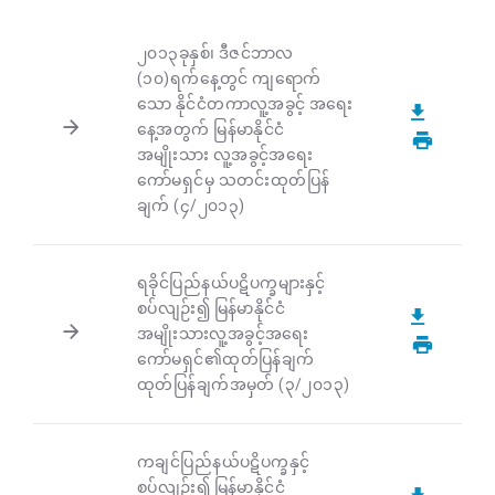
၂၀၁၃ခုနှစ်၊ ဒီဇင်ဘာလ
(၁၀)ရက်နေ့တွင် ကျရောက်
သော နိုင်ငံတကာလူ့အခွင့် အရေး
နေ့အတွက် မြန်မာနိုင်ငံ
အမျိုးသား လူ့အခွင့်အရေး
ကော်မရှင်မှ သတင်းထုတ်ပြန်
ချက် (၄/၂၀၁၃)
ရခိုင်ပြည်နယ်ပဋိပက္ခများနှင့်
စပ်လျဉ်း၍ မြန်မာနိုင်ငံ
အမျိုးသားလူ့အခွင့်အရေး
ကော်မရှင်၏ထုတ်ပြန်ချက်
ထုတ်ပြန်ချက်အမှတ် (၃/၂၀၁၃)
ကချင်ပြည်နယ်ပဋိပက္ခနှင့်
စပ်လျဉ်း၍ မြန်မာနိုင်ငံ