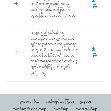
အမျိုးသားလူ့အခွင့်အရေး
ကော်မရှင်၏ထုတ်ပြန်ချက်
ထုတ်ပြန်ချက်အမှတ်(၂/၂၀၁၃)
ကချင်ပြည်နယ်ပဋိပက္ခ
ဒုက္ခသည်များအတွက်လူသား
ချင်းစာနာထောက်ထားမှုဆိုင်ရာ
အကူအညီ ပေးရေးနှင့်ပတ်သက်
သောမြန်မာနိုင်ငံအမျိုးသားလူ့
အခွင့်အရေးကော်မရှင်ထုတ်ပြန်
ချက် ထုတ်ပြန်ချက်အမှတ်
(၁/၂၀၁၃)
မူလစာမျက်နှာ
ကော်မရှင်အကြောင်း
ဌာနများ
သတင်းထုတ်ပြန်ချက်များ
သတင်းများ
အရင်းအမြစ်များ