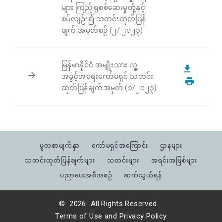
များ ကြည့်ရှုစစ်ဆေးမှုတို့နှင့်
စပ်လျဉ်း၍ သတင်းထုတ်ပြန်
ချက် အမှတ်စဉ် (၂/ ၂၀၂၃)
မြန်မာနိုင်ငံ အမျိုးသား လူ့
အခွင့်အရေးကော်မရှင် သတင်း
ထုတ်ပြန်ချက်အမှတ် (၁/၂၀၂၃)
မူလစာမျက်နှာ
ကော်မရှင်အကြောင်း
ဌာနများ
သတင်းထုတ်ပြန်ချက်များ
သတင်းများ
အရင်းအမြစ်များ
ပညာပေးအစီအစဉ်
ဆက်သွယ်ရန်
©
2026
All Rights Reserved.
Terms of Use
and
Privacy Policy