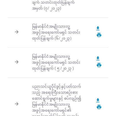
ချက် သတင်းထုတ်ပြန်ချက်
အမှတ် (၇/ ၂၀၂၃)
မြန်မာနိုင်ငံအမျိုးသားလူ့
အခွင့်အရေးကော်မရှင် သတင်း
ထုတ်ပြန်ချက် (၆/၂၀၂၃)
မြန်မာနိုင်ငံအမျိုးသားလူ့
အခွင့်အရေးကော်မရှင် သတင်း
ထုတ်ပြန်ချက် ( ၅ /၂၀၂၃ )
ပညာသင်ယူပိုင်ခွင့်နှင့်ပတ်သက်
သည့် အရေးကြီးသောစဉ်းစား
ဆောင်ရွက်မှုများနှင့် စပ်လျဉ်း၍
မြန်မာနိုင်ငံအမျိုးသားလူ့
အခွင့်အရေးကော်မရှင်၏