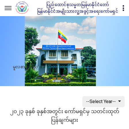
ပြည်ထောင်စုသမ္မတမြန်မာနိုင်ငံတော်
မြန်မာနိုင်ငံအမျိုးသားလူ့အခွင့်အရေးကော်မရှင်
သတင်းထုတ်ပြန်ချက်များ
မူလစာမျက်နှာ
--Select Year--
၂၀၂၃ ခုနှစ် ခုနှစ်အတွင်း ကော်မရှင်မှ သတင်းထုတ်
ပြန်ချက်များ