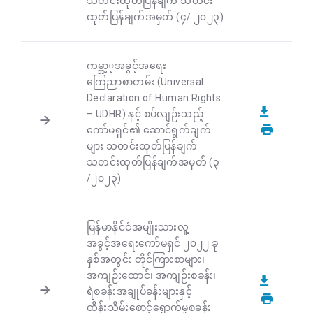
သတင်းထုတ်ပြန်ချက် သတင်း
ထုတ်ပြန်ချက်အမှတ် (၄/ ၂၀၂၃)
ကမ္ဘာ့့အခွင့်အရေး
ကြေညာစာတမ်း (Universal
Declaration of Human Rights
– UDHR) နှင့် စပ်လျဉ်းသည့်
ကော်မရှင်၏ ဆောင်ရွက်ချက်
များ သတင်းထုတ်ပြန်ချက်
သတင်းထုတ်ပြန်ချက်အမှတ် (၃
/၂၀၂၃)
မြန်မာနိုင်ငံအမျိုးသားလူ့
အခွင့်အရေးကော်မရှင် ၂၀၂၂ ခု
နှစ်အတွင်း တိုင်ကြားစာများ၊
အကျဉ်းထောင်၊ အကျဉ်းစခန်း၊
ရဲစခန်းအချုပ်ခန်းများနှင့်
ထိန်းသိမ်းစောင့်ရှောက်မှုစခန်း